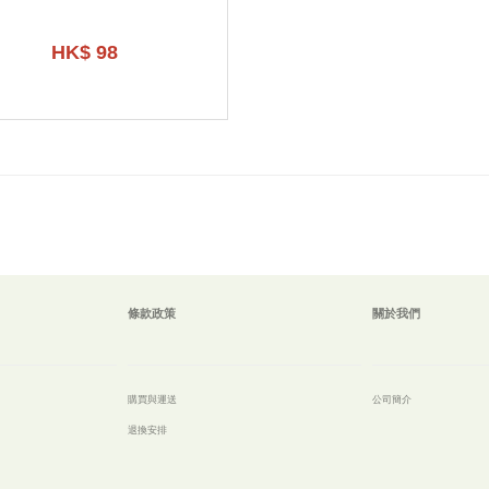
HK$ 98
條款政策
關於我們
購買與運送
公
司簡介
退換安排