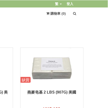
繁
登入
購物車 (
0
)
缺貨
G) 美
燕麥皂基 2 LBS (907G) 美國