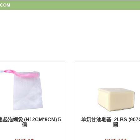
.COM
起泡網袋 (H12CM*9CM) 5
羊奶甘油皂基 -2LBS (907
個
國