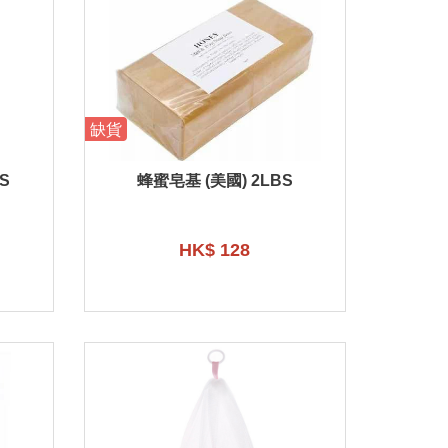
缺貨
S
蜂蜜皂基 (美國) 2LBS
HK$ 128