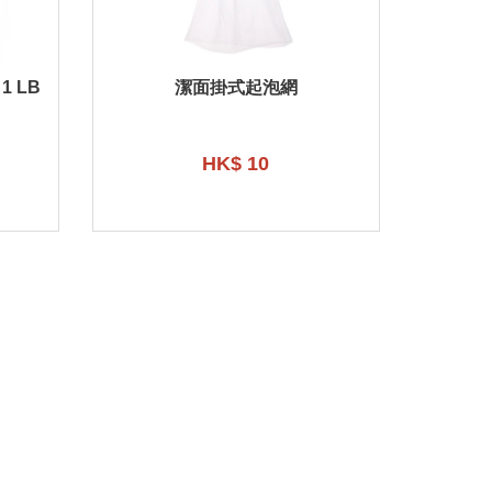
1 LB
潔面掛式起泡網
HK$ 10