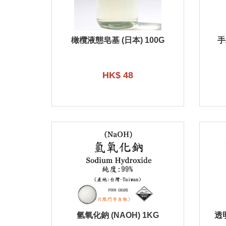
橄欖液態皂基 (日本) 100G
手
HK$ 48
氫氧化鈉 (NAOH) 1KG
透