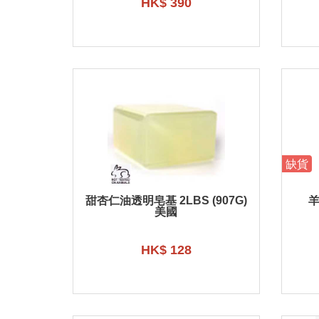
HK$ 390
缺貨
甜杏仁油透明皂基 2LBS (907G)
羊
美國
HK$ 128