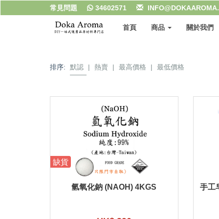
常見問題
34602571
INFO@DOKAAROMA
首頁
商品
關於我們
排序:
默認
|
熱賣
|
最高價格
|
最低價格
缺貨
氫氧化鈉 (NAOH) 4KGS
手工皂