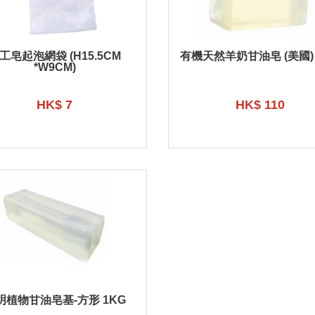
工皂起泡網袋 (H15.5CM
有機天然羊奶甘油皂 (美國) 
*W9CM)
HK$ 7
HK$ 110
明植物甘油皂基-方形 1KG