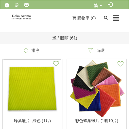
繁
Toggle
購物車 (
0
)
navigat
蠟 / 脂類 (61)
排序
篩選
蜂巢蠟片- 綠色 (1片)
彩色蜂巢蠟片 (1套10片)