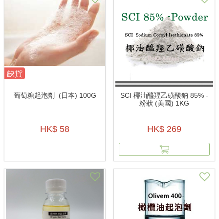
缺貨
葡萄糖起泡劑 (日本) 100G
SCI 椰油醯羥乙磺酸鈉 85% -
粉狀 (美國) 1KG
HK$ 58
HK$ 269