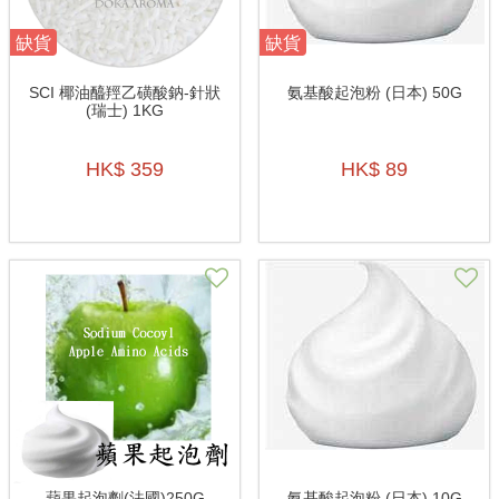
缺貨
缺貨
SCI 椰油醯羥乙磺酸鈉-針狀
氨基酸起泡粉 (日本) 50G
(瑞士) 1KG
HK$ 359
HK$ 89
蘋果起泡劑(法國)250G
氨基酸起泡粉 (日本) 10G