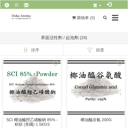
繁
Toggle
購物車 (
0
)
navigat
界面活性劑 / 起泡劑 (24)
排序
篩選
SCI 椰油醯羥乙磺酸鈉 85% -
椰油醯谷氨 200G
粉狀 (美國) 1.5KGS